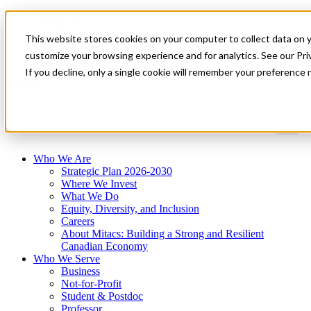
Mitacs Plus
Contact Us
This website stores cookies on your computer to collect data on 
News & Events
Get Started
customize your browsing experience and for analytics. See our Priv
If you decline, only a single cookie will remember your preference 
Menu
Who We Are
Strategic Plan 2026-2030
Where We Invest
What We Do
Equity, Diversity, and Inclusion
Careers
About Mitacs: Building a Strong and Resilient
Canadian Economy
Who We Serve
Business
Not-for-Profit
Student & Postdoc
Professor