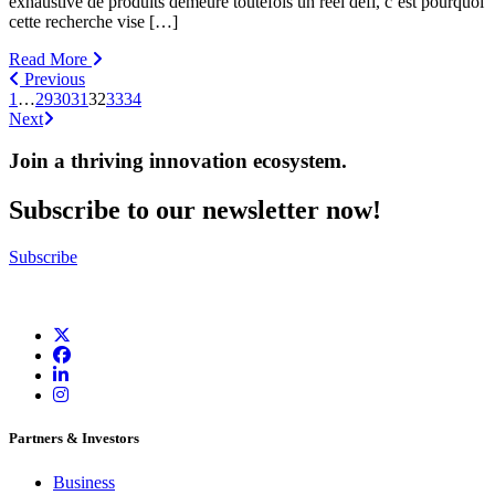
exhaustive de produits demeure toutefois un réel défi, c’est pourquoi
cette recherche vise […]
Read More
Previous
1
…
29
30
31
32
33
34
Next
Join a thriving innovation ecosystem
.
Subscribe to our newsletter now!
Subscribe
Partners & Investors
Business