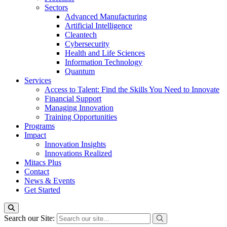
Sectors
Advanced Manufacturing
Artificial Intelligence
Cleantech
Cybersecurity
Health and Life Sciences
Information Technology
Quantum
Services
Access to Talent: Find the Skills You Need to Innovate
Financial Support
Managing Innovation
Training Opportunities
Programs
Impact
Innovation Insights
Innovations Realized
Mitacs Plus
Contact
News & Events
Get Started
Search our Site: