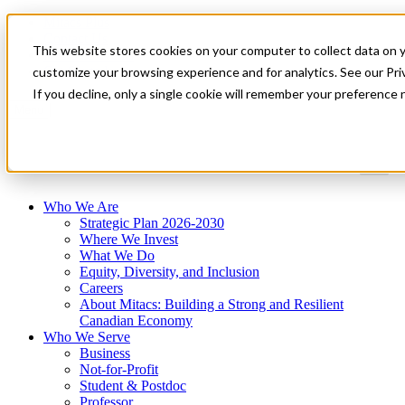
Mitacs Plus
Contact Us
This website stores cookies on your computer to collect data on 
News & Events
Get Started
customize your browsing experience and for analytics. See our Priv
If you decline, only a single cookie will remember your preference 
Menu
Who We Are
Strategic Plan 2026-2030
Where We Invest
What We Do
Equity, Diversity, and Inclusion
Careers
About Mitacs: Building a Strong and Resilient
Canadian Economy
Who We Serve
Business
Not-for-Profit
Student & Postdoc
Professor