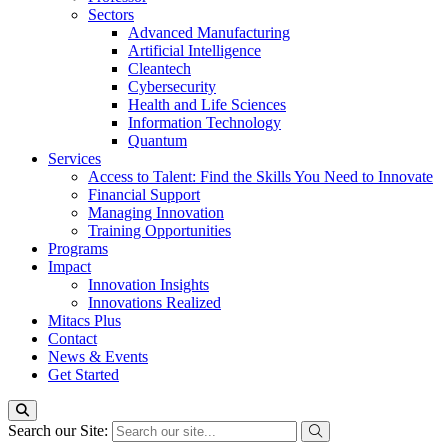
Sectors
Advanced Manufacturing
Artificial Intelligence
Cleantech
Cybersecurity
Health and Life Sciences
Information Technology
Quantum
Services
Access to Talent: Find the Skills You Need to Innovate
Financial Support
Managing Innovation
Training Opportunities
Programs
Impact
Innovation Insights
Innovations Realized
Mitacs Plus
Contact
News & Events
Get Started
Search our Site: