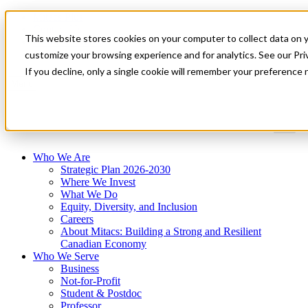
Mitacs Plus
Contact Us
This website stores cookies on your computer to collect data on 
News & Events
Get Started
customize your browsing experience and for analytics. See our Priv
If you decline, only a single cookie will remember your preference 
Menu
Who We Are
Strategic Plan 2026-2030
Where We Invest
What We Do
Equity, Diversity, and Inclusion
Careers
About Mitacs: Building a Strong and Resilient
Canadian Economy
Who We Serve
Business
Not-for-Profit
Student & Postdoc
Professor