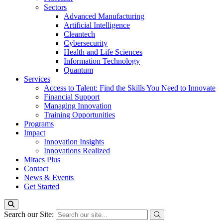
Sectors
Advanced Manufacturing
Artificial Intelligence
Cleantech
Cybersecurity
Health and Life Sciences
Information Technology
Quantum
Services
Access to Talent: Find the Skills You Need to Innovate
Financial Support
Managing Innovation
Training Opportunities
Programs
Impact
Innovation Insights
Innovations Realized
Mitacs Plus
Contact
News & Events
Get Started
Search our Site: