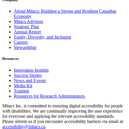
About Mitacs: Building a Strong and Resilient Canadian
Economy
Mitacs Advisors
Strategic Plan
Annual Report
Equity, Diversity, and Inclusion
Careers
Stewardship
Resources
Innovation Insights
Success Stories
News and Events
Media Kit
Training
Resources for Research Administrators
Mitacs Inc. is committed to ensuring digital accessibility for people
with disabilities. We are continually improving the user experience
for everyone and applying the relevant accessibility standards.
Please inform us if you encounter accessibility barriers via email at:
accessibility@mitacs.ca
.