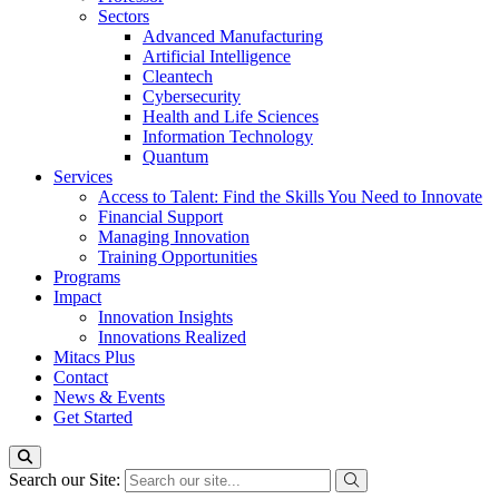
Sectors
Advanced Manufacturing
Artificial Intelligence
Cleantech
Cybersecurity
Health and Life Sciences
Information Technology
Quantum
Services
Access to Talent: Find the Skills You Need to Innovate
Financial Support
Managing Innovation
Training Opportunities
Programs
Impact
Innovation Insights
Innovations Realized
Mitacs Plus
Contact
News & Events
Get Started
Search our Site: