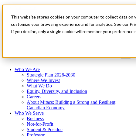
Mitacs Plus
Contact Us
This website stores cookies on your computer to collect data on 
News & Events
Get Started
customize your browsing experience and for analytics. See our Priv
If you decline, only a single cookie will remember your preference 
Menu
Who We Are
Strategic Plan 2026-2030
Where We Invest
What We Do
Equity, Diversity, and Inclusion
Careers
About Mitacs: Building a Strong and Resilient
Canadian Economy
Who We Serve
Business
Not-for-Profit
Student & Postdoc
Professor