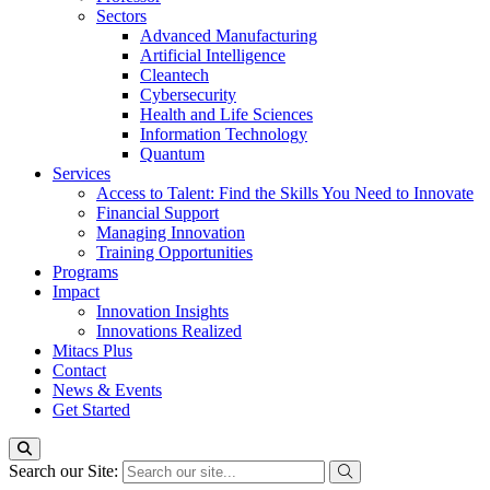
Sectors
Advanced Manufacturing
Artificial Intelligence
Cleantech
Cybersecurity
Health and Life Sciences
Information Technology
Quantum
Services
Access to Talent: Find the Skills You Need to Innovate
Financial Support
Managing Innovation
Training Opportunities
Programs
Impact
Innovation Insights
Innovations Realized
Mitacs Plus
Contact
News & Events
Get Started
Search our Site: