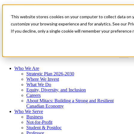
Mitacs Plus
Contact Us
This website stores cookies on your computer to collect data on 
News & Events
Get Started
customize your browsing experience and for analytics. See our Priv
If you decline, only a single cookie will remember your preference 
Menu
Who We Are
Strategic Plan 2026-2030
Where We Invest
What We Do
Equity, Diversity, and Inclusion
Careers
About Mitacs: Building a Strong and Resilient
Canadian Economy
Who We Serve
Business
Not-for-Profit
Student & Postdoc
Professor