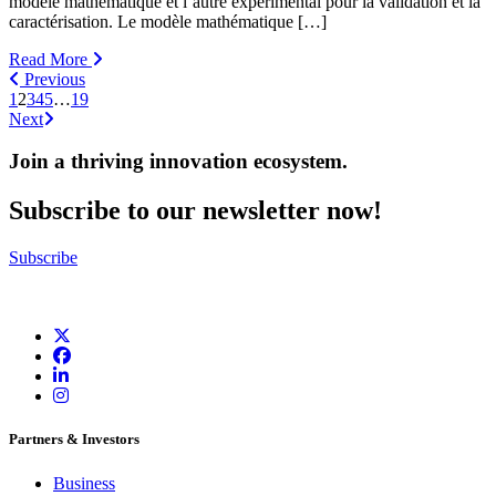
modèle mathématique et l’autre expérimental pour la validation et la
caractérisation. Le modèle mathématique […]
Read More
Previous
1
2
3
4
5
…
19
Next
Join a thriving innovation ecosystem
.
Subscribe to our newsletter now!
Subscribe
Partners & Investors
Business