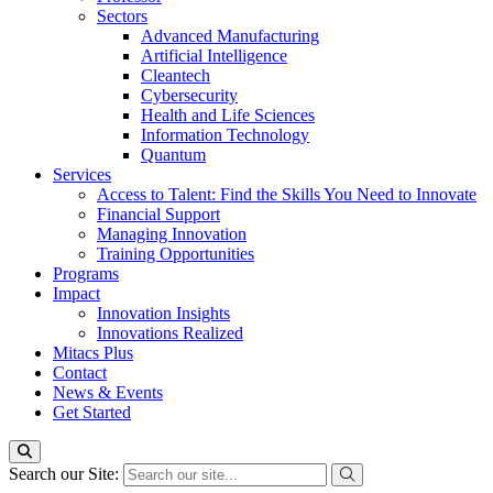
Sectors
Advanced Manufacturing
Artificial Intelligence
Cleantech
Cybersecurity
Health and Life Sciences
Information Technology
Quantum
Services
Access to Talent: Find the Skills You Need to Innovate
Financial Support
Managing Innovation
Training Opportunities
Programs
Impact
Innovation Insights
Innovations Realized
Mitacs Plus
Contact
News & Events
Get Started
Search our Site: