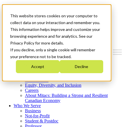
Mitacs Plus
Contact Us
This website stores cookies on your computer to
News & Events
Get Started
collect data on your interaction and remember you.
This information helps improve and customize your
Menu
browsing experience and for analytics. See our
Privacy Policy for more details.
If you decline, only a single cookie will remember
your preference not to be tracked.
Who We Are
Accept
Decline
Strategic Plan 2026-2030
Where We Invest
What We Do
Equity, Diversity, and Inclusion
Careers
About Mitacs: Building a Strong and Resilient
Canadian Economy
Who We Serve
Business
Not-for-Profit
Student & Postdoc
Professor