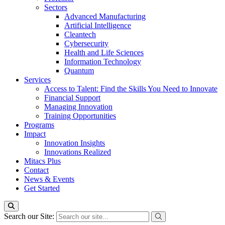
Sectors
Advanced Manufacturing
Artificial Intelligence
Cleantech
Cybersecurity
Health and Life Sciences
Information Technology
Quantum
Services
Access to Talent: Find the Skills You Need to Innovate
Financial Support
Managing Innovation
Training Opportunities
Programs
Impact
Innovation Insights
Innovations Realized
Mitacs Plus
Contact
News & Events
Get Started
Search our Site: