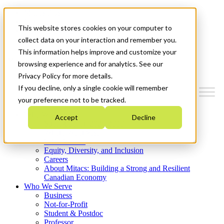
Mitacs Plus
Contact Us
This website stores cookies on your computer to
News & Events
Get Started
collect data on your interaction and remember you.
This information helps improve and customize your
Menu
browsing experience and for analytics. See our
Privacy Policy for more details.
If you decline, only a single cookie will remember
your preference not to be tracked.
Who We Are
Accept
Decline
Strategic Plan 2026-2030
Where We Invest
What We Do
Equity, Diversity, and Inclusion
Careers
About Mitacs: Building a Strong and Resilient
Canadian Economy
Who We Serve
Business
Not-for-Profit
Student & Postdoc
Professor