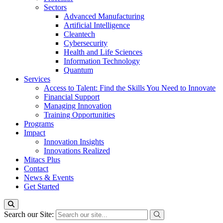
Sectors
Advanced Manufacturing
Artificial Intelligence
Cleantech
Cybersecurity
Health and Life Sciences
Information Technology
Quantum
Services
Access to Talent: Find the Skills You Need to Innovate
Financial Support
Managing Innovation
Training Opportunities
Programs
Impact
Innovation Insights
Innovations Realized
Mitacs Plus
Contact
News & Events
Get Started
Search our Site: