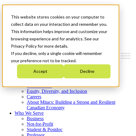
Mitacs Plus
Contact Us
This website stores cookies on your computer to
News & Events
Get Started
collect data on your interaction and remember you.
This information helps improve and customize your
Menu
browsing experience and for analytics. See our
Privacy Policy for more details.
If you decline, only a single cookie will remember
your preference not to be tracked.
Who We Are
Accept
Decline
Strategic Plan 2026-2030
Where We Invest
What We Do
Equity, Diversity, and Inclusion
Careers
About Mitacs: Building a Strong and Resilient
Canadian Economy
Who We Serve
Business
Not-for-Profit
Student & Postdoc
Professor