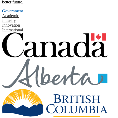
better future.
Government
Academic
Industry
Innovation
International