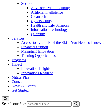
Sectors
Advanced Manufacturing
Artificial Intelligence
Cleantech
Cybersecurity
Health and Life Sciences
Information Technology
Quantum
Services
Access to Talent: Find the Skills You Need to Innovate
Financial Support
Managing Innovation
Training Opportunities
Programs
Impact
Innovation Insights
Innovations Realized
Mitacs Plus
Contact
News & Events
Get Started
Search our Site: