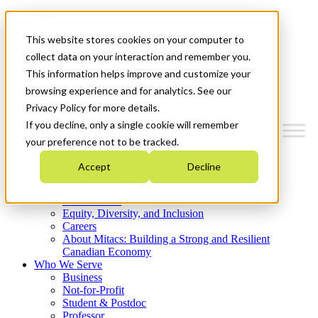
Mitacs Plus
Contact Us
This website stores cookies on your computer to
News & Events
Get Started
collect data on your interaction and remember you.
This information helps improve and customize your
Menu
browsing experience and for analytics. See our
Privacy Policy for more details.
If you decline, only a single cookie will remember
your preference not to be tracked.
Who We Are
Accept
Decline
Strategic Plan 2026-2030
Where We Invest
What We Do
Equity, Diversity, and Inclusion
Careers
About Mitacs: Building a Strong and Resilient
Canadian Economy
Who We Serve
Business
Not-for-Profit
Student & Postdoc
Professor