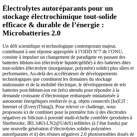
Électrolytes autoréparants pour un
stockage électrochimique tout-solide
efficace & durable de l’énergie :
Microbatteries 2.0
Un défi scientifique et technologique contemporain majeur,
contribuant à une réponse appropriée à l’ODD N°7 de l’ONU,
consiste à impulser un changement de paradigme en passant des
batteries lithium-ion (électrolyte liquide/gélifié) à des batteries dites
tout-solides (électrolyte (inorganique, polymère) solide) plus sûres et
performantes. Au-delà des accélérateurs de développements
technologiques que constituent les domaines du stockage
stationnaire et de la mobilité électrique, le développement de tels
batteries post-lithium-ion est (très) attendu pour répondre à la
demande croissante d’électronique embarquée miniaturisée à
autonomie énergétiques renforcée (e.g. objets connectés [Io(E)T :
Internet of (Every)Thing]). Pour relever ce challenge, nous
proposons ici de combiner pour la première fois i) des électrodes
négatives en Silicium à porosité multi-échelle contrôlée (produites à
Sherbrooke, IRL3463-LN2@UdeS) infiltrées (à l’état fondu) par
une nouvelle génération d’électrolytes solides polymères
autoréparants et ii) des résines négatives 2.0 photosensibles doués de