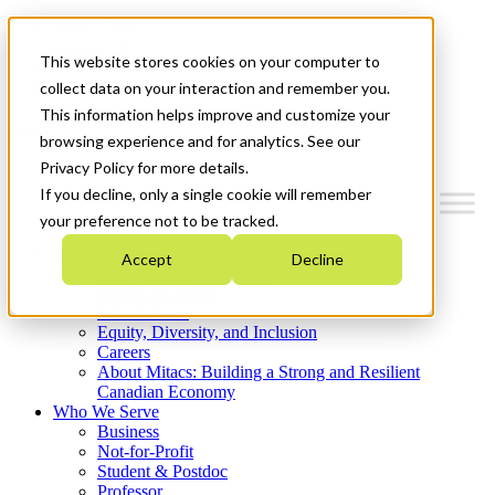
Mitacs Plus
Contact Us
This website stores cookies on your computer to
News & Events
Get Started
collect data on your interaction and remember you.
This information helps improve and customize your
Menu
browsing experience and for analytics. See our
Privacy Policy for more details.
If you decline, only a single cookie will remember
your preference not to be tracked.
Who We Are
Accept
Decline
Strategic Plan 2026-2030
Where We Invest
What We Do
Equity, Diversity, and Inclusion
Careers
About Mitacs: Building a Strong and Resilient
Canadian Economy
Who We Serve
Business
Not-for-Profit
Student & Postdoc
Professor