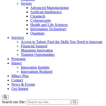
Sectors
Advanced Manufacturing
Artificial Intelligence
Cleantech
Cybersecurity
Health and Life Sciences
Information Technology
Quantum
Services
Access to Talent: Find the Skills You Need to Innovate
Financial Support
Managing Innovation
Training Opportunities
Programs
Impact
Innovation Insights
Innovations Realized
Mitacs Plus
Contact
News & Events
Get Started
Search our Site: