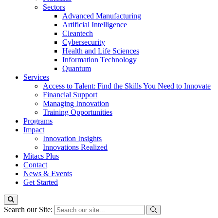
Sectors
Advanced Manufacturing
Artificial Intelligence
Cleantech
Cybersecurity
Health and Life Sciences
Information Technology
Quantum
Services
Access to Talent: Find the Skills You Need to Innovate
Financial Support
Managing Innovation
Training Opportunities
Programs
Impact
Innovation Insights
Innovations Realized
Mitacs Plus
Contact
News & Events
Get Started
Search our Site: