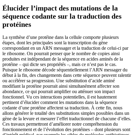
Élucider l’impact des mutations de la
séquence codante sur la traduction des
protéines
La synthèse d’une protéine dans la cellule comporte plusieurs
étapes, dont les principales sont la transcription du gène
correspondant en un ARN messager et la traduction de celui-ci par
le ribosome. On pourrait penser que le nombre de copies ainsi
produites est indépendant de la séquence en acides aminés de la
protéine – qui dicte ses propriétés –, mais ce n’est pas le cas.
Puisque le ribosome décode séquentiellement l’ARN messager du
début à la fin, des changements dans cette séquence peuvent ralentir
ou accélérer sa progression. Une substitution d’acide aminé
modifiant la protéine pourrait ainsi simultanément affecter son
abondance, ce qui pourrait amplifier ou atténuer son impact
fonctionnel. Vu ces interactions potentielles, il est hautement
pertinent d’élucider comment les mutations dans la séquence
codante d’une protéine affectent sa traduction. À cette fin, nous
allons générer le totalité des substitutions simples possibles dans un
gène de la levure et mesurer l’effet traductionnel de chacune d’elles.
Ces travaux permettront d’améliorer notre compréhension du
fonctionnement et de l’évolution des protéines – dont plusieurs sont
d’intérêt médical, par exemple les cibles de molécules antibiotiques