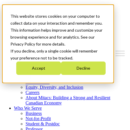
Mitacs Plus
Contact Us
This website stores cookies on your computer to
News & Events
Get Started
collect data on your interaction and remember you.
This information helps improve and customize your
Menu
browsing experience and for analytics. See our
Privacy Policy for more details.
If you decline, only a single cookie will remember
your preference not to be tracked.
Who We Are
Accept
Decline
Strategic Plan 2026-2030
Where We Invest
What We Do
Equity, Diversity, and Inclusion
Careers
About Mitacs: Building a Strong and Resilient
Canadian Economy
Who We Serve
Business
Not-for-Profit
Student & Postdoc
Professor