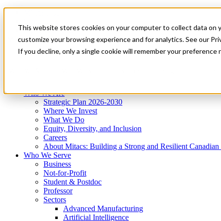
Mitacs Plus
Contact Us
This website stores cookies on your computer to collect data on 
News & Events
Get Started
customize your browsing experience and for analytics. See our Priv
Menu
If you decline, only a single cookie will remember your preference 
Who We Are
Who We Serve
Services
Programs
Impact
Who We Are
Strategic Plan 2026-2030
Where We Invest
What We Do
Equity, Diversity, and Inclusion
Careers
About Mitacs: Building a Strong and Resilient Canadia
Who We Serve
Business
Not-for-Profit
Student & Postdoc
Professor
Sectors
Advanced Manufacturing
Artificial Intelligence