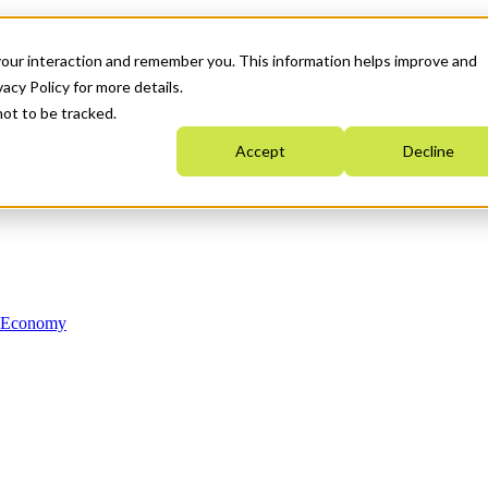
your interaction and remember you. This information helps improve and
acy Policy for more details.
not to be tracked.
Accept
Decline
n Economy