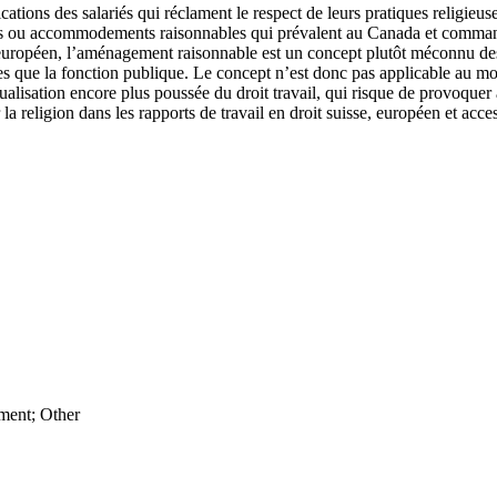
tions des salariés qui réclament le respect de leurs pratiques religieuse
ents ou accommodements raisonnables qui prévalent au Canada et comman
t européen, l’aménagement raisonnable est un concept plutôt méconnu des 
lles que la fonction publique. Le concept n’est donc pas applicable au mot
ualisation encore plus poussée du droit travail, qui risque de provoquer
la religion dans les rapports de travail en droit suisse, européen et acc
nment; Other