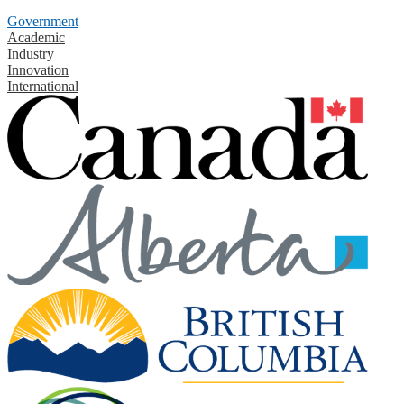
Government
Academic
Industry
Innovation
International