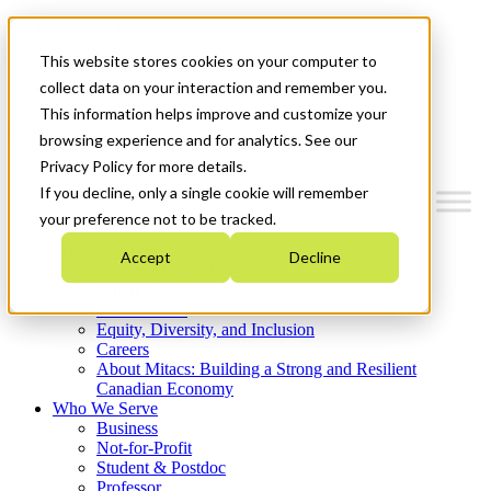
Mitacs Plus
Contact Us
This website stores cookies on your computer to
News & Events
Get Started
collect data on your interaction and remember you.
This information helps improve and customize your
Menu
browsing experience and for analytics. See our
Privacy Policy for more details.
If you decline, only a single cookie will remember
your preference not to be tracked.
Who We Are
Accept
Decline
Strategic Plan 2026-2030
Where We Invest
What We Do
Equity, Diversity, and Inclusion
Careers
About Mitacs: Building a Strong and Resilient
Canadian Economy
Who We Serve
Business
Not-for-Profit
Student & Postdoc
Professor