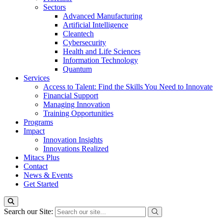
Sectors
Advanced Manufacturing
Artificial Intelligence
Cleantech
Cybersecurity
Health and Life Sciences
Information Technology
Quantum
Services
Access to Talent: Find the Skills You Need to Innovate
Financial Support
Managing Innovation
Training Opportunities
Programs
Impact
Innovation Insights
Innovations Realized
Mitacs Plus
Contact
News & Events
Get Started
Search our Site: