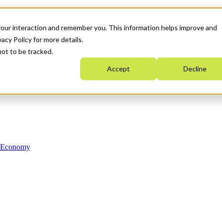
your interaction and remember you. This information helps improve and
acy Policy for more details.
not to be tracked.
Accept
Decline
n Economy