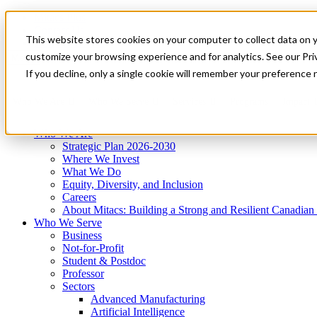
Mitacs Plus
Contact Us
This website stores cookies on your computer to collect data on 
News & Events
Get Started
customize your browsing experience and for analytics. See our Priv
Menu
If you decline, only a single cookie will remember your preference 
Who We Are
Who We Serve
Services
Programs
Impact
Who We Are
Strategic Plan 2026-2030
Where We Invest
What We Do
Equity, Diversity, and Inclusion
Careers
About Mitacs: Building a Strong and Resilient Canadia
Who We Serve
Business
Not-for-Profit
Student & Postdoc
Professor
Sectors
Advanced Manufacturing
Artificial Intelligence