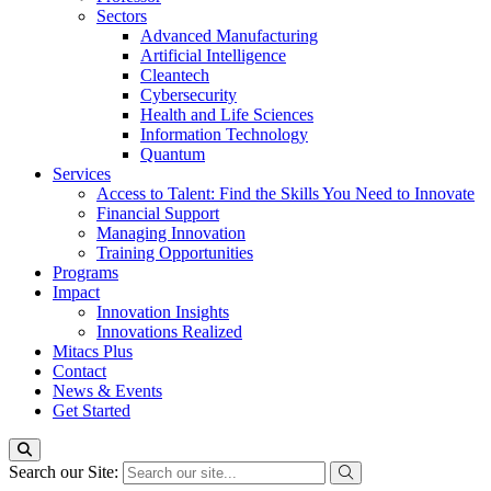
Sectors
Advanced Manufacturing
Artificial Intelligence
Cleantech
Cybersecurity
Health and Life Sciences
Information Technology
Quantum
Services
Access to Talent: Find the Skills You Need to Innovate
Financial Support
Managing Innovation
Training Opportunities
Programs
Impact
Innovation Insights
Innovations Realized
Mitacs Plus
Contact
News & Events
Get Started
Search our Site: