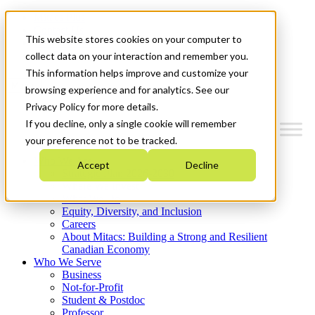
Mitacs Plus
Contact Us
This website stores cookies on your computer to
News & Events
Get Started
collect data on your interaction and remember you.
This information helps improve and customize your
Menu
browsing experience and for analytics. See our
Privacy Policy for more details.
If you decline, only a single cookie will remember
your preference not to be tracked.
Who We Are
Accept
Decline
Strategic Plan 2026-2030
Where We Invest
What We Do
Equity, Diversity, and Inclusion
Careers
About Mitacs: Building a Strong and Resilient
Canadian Economy
Who We Serve
Business
Not-for-Profit
Student & Postdoc
Professor