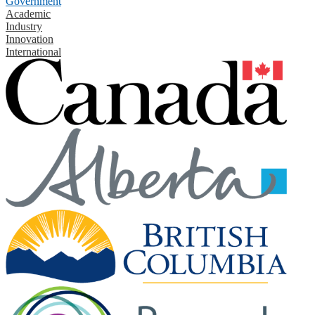
Government
Academic
Industry
Innovation
International