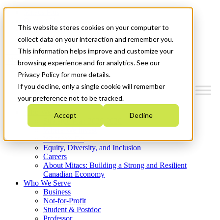
Mitacs Plus
Contact Us
This website stores cookies on your computer to
News & Events
Get Started
collect data on your interaction and remember you.
This information helps improve and customize your
Menu
browsing experience and for analytics. See our
Privacy Policy for more details.
If you decline, only a single cookie will remember
your preference not to be tracked.
Who We Are
Accept
Decline
Strategic Plan 2026-2030
Where We Invest
What We Do
Equity, Diversity, and Inclusion
Careers
About Mitacs: Building a Strong and Resilient
Canadian Economy
Who We Serve
Business
Not-for-Profit
Student & Postdoc
Professor