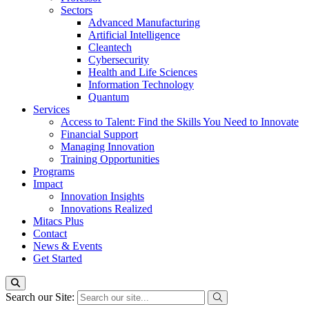
Sectors
Advanced Manufacturing
Artificial Intelligence
Cleantech
Cybersecurity
Health and Life Sciences
Information Technology
Quantum
Services
Access to Talent: Find the Skills You Need to Innovate
Financial Support
Managing Innovation
Training Opportunities
Programs
Impact
Innovation Insights
Innovations Realized
Mitacs Plus
Contact
News & Events
Get Started
Search our Site: