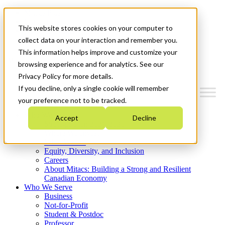
Mitacs Plus
Contact Us
This website stores cookies on your computer to
News & Events
Get Started
collect data on your interaction and remember you.
This information helps improve and customize your
Menu
browsing experience and for analytics. See our
Privacy Policy for more details.
If you decline, only a single cookie will remember
your preference not to be tracked.
Who We Are
Accept
Decline
Strategic Plan 2026-2030
Where We Invest
What We Do
Equity, Diversity, and Inclusion
Careers
About Mitacs: Building a Strong and Resilient
Canadian Economy
Who We Serve
Business
Not-for-Profit
Student & Postdoc
Professor