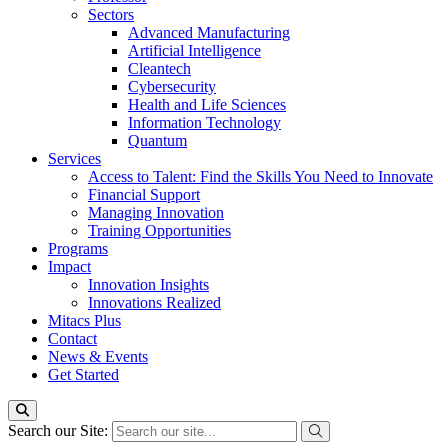
Sectors
Advanced Manufacturing
Artificial Intelligence
Cleantech
Cybersecurity
Health and Life Sciences
Information Technology
Quantum
Services
Access to Talent: Find the Skills You Need to Innovate
Financial Support
Managing Innovation
Training Opportunities
Programs
Impact
Innovation Insights
Innovations Realized
Mitacs Plus
Contact
News & Events
Get Started
Search our Site: