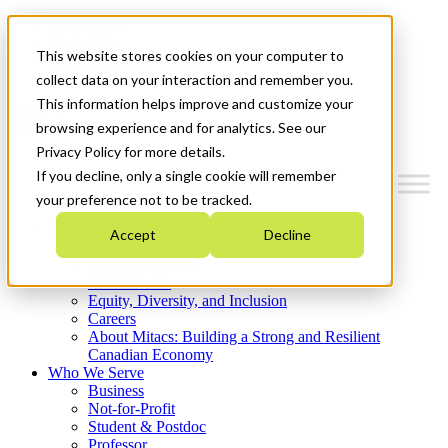
Mitacs Plus
Contact Us
This website stores cookies on your computer to
News & Events
Get Started
collect data on your interaction and remember you.
This information helps improve and customize your
Menu
browsing experience and for analytics. See our
Privacy Policy for more details.
If you decline, only a single cookie will remember
your preference not to be tracked.
Who We Are
Accept
Decline
Strategic Plan 2026-2030
Where We Invest
What We Do
Equity, Diversity, and Inclusion
Careers
About Mitacs: Building a Strong and Resilient
Canadian Economy
Who We Serve
Business
Not-for-Profit
Student & Postdoc
Professor