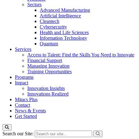
Sectors
Advanced Manufacturing
Artificial Intelligence
Cleantech
Cybersecurity
Health and Life Sciences
Information Technology
Quantum
Services
Access to Talent: Find the Skills You Need to Innovate
Financial Support
Managing Innovation
Training Opportunities
Programs
Impact
Innovation Insights
Innovations Realized
Mitacs Plus
Contact
News & Events
Get Started
Search our Site: