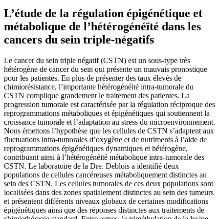
L’étude de la régulation épigénétique et
métabolique de l’hétérogénéïté dans les
cancers du sein triple-négatifs
Le cancer du sein triple négatif (CSTN) est un sous-type très
hétérogène de cancer du sein qui présente un mauvais pronostique
pour les patientes. En plus de présenter des taux élevés de
chimiorésistance, l’importante hétérogénéité intra-tumorale du
CSTN complique grandement le traitement des patientes. La
progression tumorale est caractérisée par la régulation réciproque des
reprogrammations métaboliques et épigénétiques qui soutiennent la
croissance tumorale et l’adaptation au stress du microenvironnement.
Nous émettons l’hypothèse que les cellules de CSTN s’adaptent aux
fluctuations intra-tumorales d’oxygène et de nutriments à l’aide de
reprogrammations épigénétiques dynamiques et hétérogène,
contribuant ainsi à l’hétérogénéité métabolique intra-tumorale des
CSTN. Le laboratoire de la Dre. Deblois a identifié deux
populations de cellules cancéreuses métaboliquement distinctes au
sein des CSTN. Les cellules tumorales de ces deux populations sont
localisées dans des zones spatialement distinctes au sein des tumeurs
et présentent différents niveaux globaux de certaines modifications
épigénétiques ainsi que des réponses distinctes aux traitements de
chimiothérapie standard. Entre autres, la triméthylation de la lysine