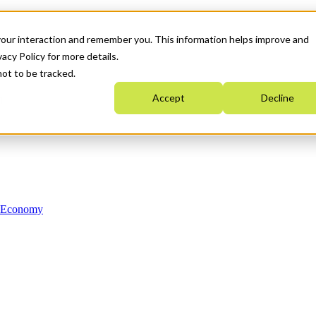
your interaction and remember you. This information helps improve and
acy Policy for more details.
not to be tracked.
Accept
Decline
n Economy