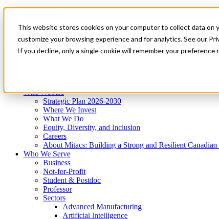
Mitacs Plus
Contact Us
This website stores cookies on your computer to collect data on 
News & Events
Get Started
customize your browsing experience and for analytics. See our Priv
Menu
If you decline, only a single cookie will remember your preference 
Who We Are
Who We Serve
Services
Programs
Impact
Who We Are
Strategic Plan 2026-2030
Where We Invest
What We Do
Equity, Diversity, and Inclusion
Careers
About Mitacs: Building a Strong and Resilient Canadia
Who We Serve
Business
Not-for-Profit
Student & Postdoc
Professor
Sectors
Advanced Manufacturing
Artificial Intelligence