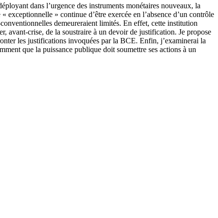
 déployant dans l’urgence des instruments monétaires nouveaux, la
e « exceptionnelle » continue d’être exercée en l’absence d’un contrôle
onventionnelles demeureraient limités. En effet, cette institution
r, avant-crise, de la soustraire à un devoir de justification. Je propose
fronter les justifications invoquées par la BCE. Enfin, j’examinerai la
tamment que la puissance publique doit soumettre ses actions à un