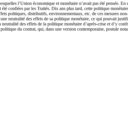
 lesquelles l’Union économique et monétaire n’avait pas été pensée. En
été confiées par les Traités. Dix ans plus tard, cette politique monétair
ets politiques, distributifs, environnementaux, etc. de ces mesures non-c
ne neutralité des effets de sa politique monétaire, ce qui pouvait justifie
a neutralité des effets de la politique monétaire d’après-crise et d’y con
e politique du contrat, qui, dans une version contemporaine, postule no