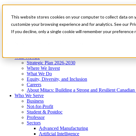
Mitacs Plus
Contact Us
This website stores cookies on your computer to collect data on 
News & Events
Get Started
customize your browsing experience and for analytics. See our Priv
Menu
If you decline, only a single cookie will remember your preference 
Who We Are
Who We Serve
Services
Programs
Impact
Who We Are
Strategic Plan 2026-2030
Where We Invest
What We Do
Equity, Diversity, and Inclusion
Careers
About Mitacs: Building a Strong and Resilient Canadia
Who We Serve
Business
Not-for-Profit
Student & Postdoc
Professor
Sectors
Advanced Manufacturing
Artificial Intelligence