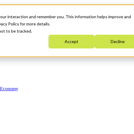
your interaction and remember you. This information helps improve and
acy Policy for more details.
not to be tracked.
Accept
Decline
n Economy