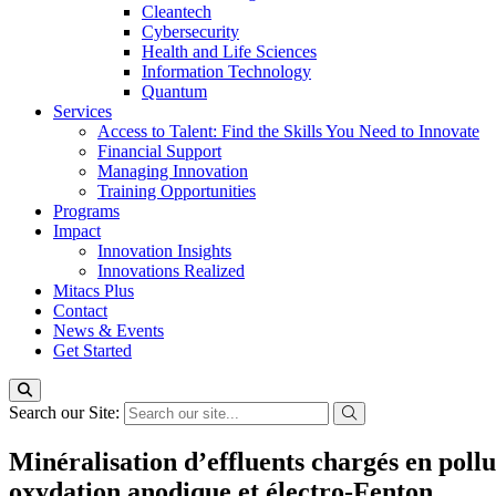
Cleantech
Cybersecurity
Health and Life Sciences
Information Technology
Quantum
Services
Access to Talent: Find the Skills You Need to Innovate
Financial Support
Managing Innovation
Training Opportunities
Programs
Impact
Innovation Insights
Innovations Realized
Mitacs Plus
Contact
News & Events
Get Started
Search our Site:
Minéralisation d’effluents chargés en poll
oxydation anodique et électro-Fenton