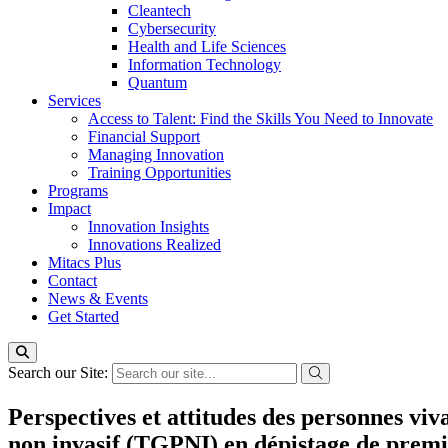
Cleantech
Cybersecurity
Health and Life Sciences
Information Technology
Quantum
Services
Access to Talent: Find the Skills You Need to Innovate
Financial Support
Managing Innovation
Training Opportunities
Programs
Impact
Innovation Insights
Innovations Realized
Mitacs Plus
Contact
News & Events
Get Started
Search our Site:
Perspectives et attitudes des personnes viv
non invasif (TGPNI) en dépistage de premiè