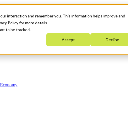
your interaction and remember you. This information helps improve and
acy Policy for more details.
not to be tracked.
Accept
Decline
n Economy