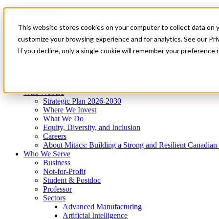
Mitacs Plus
Contact Us
This website stores cookies on your computer to collect data on 
News & Events
Get Started
customize your browsing experience and for analytics. See our Priv
Menu
If you decline, only a single cookie will remember your preference 
Who We Are
Who We Serve
Services
Programs
Impact
Who We Are
Strategic Plan 2026-2030
Where We Invest
What We Do
Equity, Diversity, and Inclusion
Careers
About Mitacs: Building a Strong and Resilient Canadia
Who We Serve
Business
Not-for-Profit
Student & Postdoc
Professor
Sectors
Advanced Manufacturing
Artificial Intelligence