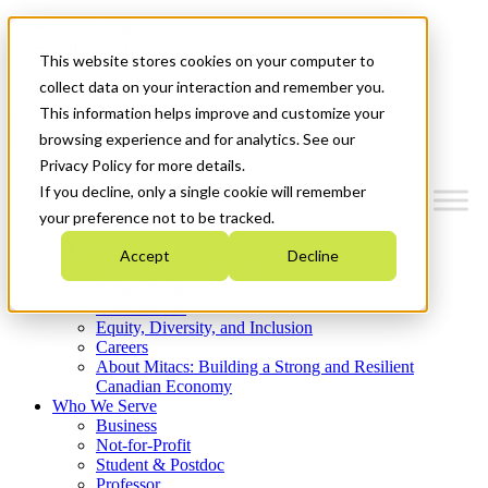
Mitacs Plus
Contact Us
This website stores cookies on your computer to
News & Events
Get Started
collect data on your interaction and remember you.
This information helps improve and customize your
Menu
browsing experience and for analytics. See our
Privacy Policy for more details.
If you decline, only a single cookie will remember
your preference not to be tracked.
Who We Are
Accept
Decline
Strategic Plan 2026-2030
Where We Invest
What We Do
Equity, Diversity, and Inclusion
Careers
About Mitacs: Building a Strong and Resilient
Canadian Economy
Who We Serve
Business
Not-for-Profit
Student & Postdoc
Professor