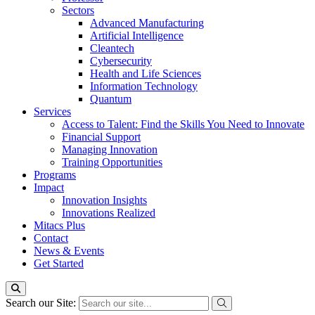
Sectors
Advanced Manufacturing
Artificial Intelligence
Cleantech
Cybersecurity
Health and Life Sciences
Information Technology
Quantum
Services
Access to Talent: Find the Skills You Need to Innovate
Financial Support
Managing Innovation
Training Opportunities
Programs
Impact
Innovation Insights
Innovations Realized
Mitacs Plus
Contact
News & Events
Get Started
Search our Site: