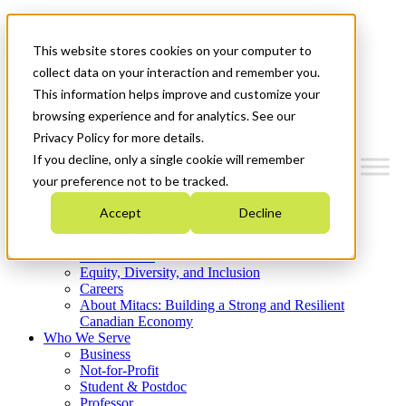
Mitacs Plus
Contact Us
This website stores cookies on your computer to
News & Events
Get Started
collect data on your interaction and remember you.
This information helps improve and customize your
Menu
browsing experience and for analytics. See our
Privacy Policy for more details.
If you decline, only a single cookie will remember
your preference not to be tracked.
Who We Are
Accept
Decline
Strategic Plan 2026-2030
Where We Invest
What We Do
Equity, Diversity, and Inclusion
Careers
About Mitacs: Building a Strong and Resilient
Canadian Economy
Who We Serve
Business
Not-for-Profit
Student & Postdoc
Professor