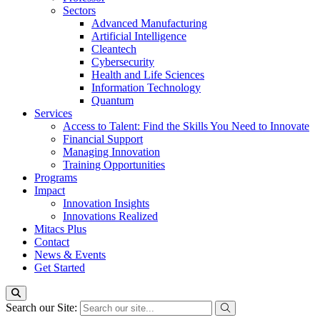
Sectors
Advanced Manufacturing
Artificial Intelligence
Cleantech
Cybersecurity
Health and Life Sciences
Information Technology
Quantum
Services
Access to Talent: Find the Skills You Need to Innovate
Financial Support
Managing Innovation
Training Opportunities
Programs
Impact
Innovation Insights
Innovations Realized
Mitacs Plus
Contact
News & Events
Get Started
Search our Site: