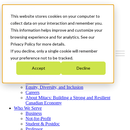
Mitacs Plus
Contact Us
This website stores cookies on your computer to
News & Events
Get Started
collect data on your interaction and remember you.
This information helps improve and customize your
Menu
browsing experience and for analytics. See our
Privacy Policy for more details.
If you decline, only a single cookie will remember
your preference not to be tracked.
Who We Are
Accept
Decline
Strategic Plan 2026-2030
Where We Invest
What We Do
Equity, Diversity, and Inclusion
Careers
About Mitacs: Building a Strong and Resilient
Canadian Economy
Who We Serve
Business
Not-for-Profit
Student & Postdoc
Professor