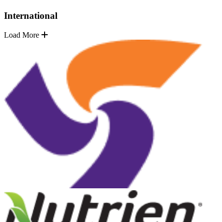
International
Load More