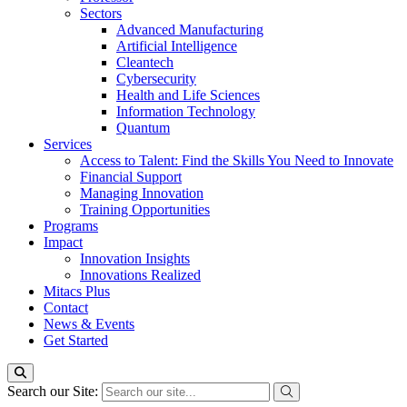
Sectors
Advanced Manufacturing
Artificial Intelligence
Cleantech
Cybersecurity
Health and Life Sciences
Information Technology
Quantum
Services
Access to Talent: Find the Skills You Need to Innovate
Financial Support
Managing Innovation
Training Opportunities
Programs
Impact
Innovation Insights
Innovations Realized
Mitacs Plus
Contact
News & Events
Get Started
Search our Site: