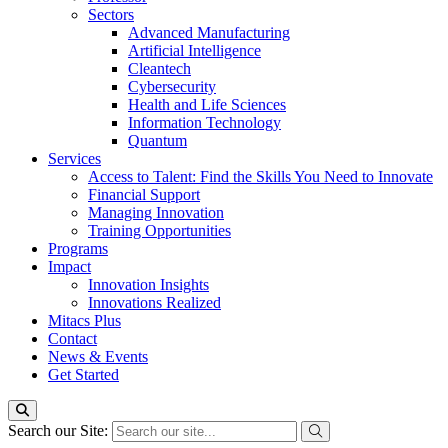
Sectors
Advanced Manufacturing
Artificial Intelligence
Cleantech
Cybersecurity
Health and Life Sciences
Information Technology
Quantum
Services
Access to Talent: Find the Skills You Need to Innovate
Financial Support
Managing Innovation
Training Opportunities
Programs
Impact
Innovation Insights
Innovations Realized
Mitacs Plus
Contact
News & Events
Get Started
Search our Site: