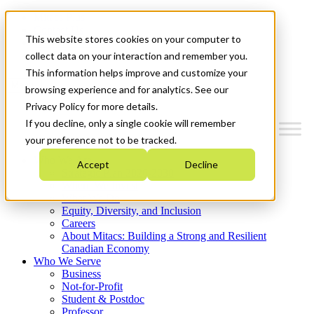
Mitacs Plus
Contact Us
This website stores cookies on your computer to
News & Events
Get Started
collect data on your interaction and remember you.
This information helps improve and customize your
Menu
browsing experience and for analytics. See our
Privacy Policy for more details.
If you decline, only a single cookie will remember
your preference not to be tracked.
Who We Are
Accept
Decline
Strategic Plan 2026-2030
Where We Invest
What We Do
Equity, Diversity, and Inclusion
Careers
About Mitacs: Building a Strong and Resilient
Canadian Economy
Who We Serve
Business
Not-for-Profit
Student & Postdoc
Professor