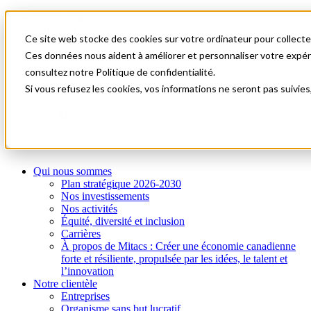
Mitacs Plus
Contactez-nous
Ce site web stocke des cookies sur votre ordinateur pour collecter
Nouvelles et événements
English
Ces données nous aident à améliorer et personnaliser votre expérie
Commençons!
consultez notre Politique de confidentialité.
Si vous refusez les cookies, vos informations ne seront pas suivies
A0
Menu
Qui nous sommes
Plan stratégique 2026-2030
Nos investissements
Nos activités
Équité, diversité et inclusion
Carrières
À propos de Mitacs : Créer une économie canadienne
forte et résiliente, propulsée par les idées, le talent et
l’innovation
Notre clientèle
Entreprises
Organisme sans but lucratif