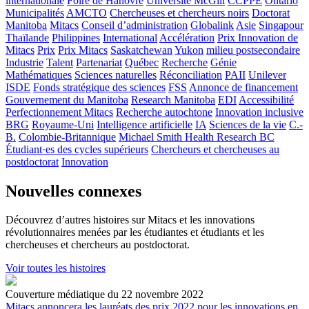
internationale
Foire de Hanovre
Université McGill
CCPPE
Ontario
Municipalités
AMCTO
Chercheuses et chercheurs noirs
Doctorat
Manitoba
Mitacs
Conseil d’administration
Globalink
Asie
Singapour
Thaïlande
Philippines
International
Accélération
Prix Innovation de
Mitacs
Prix
Prix Mitacs
Saskatchewan
Yukon
milieu postsecondaire
Industrie
Talent
Partenariat
Québec
Recherche
Génie
Mathématiques
Sciences naturelles
Réconciliation
PAII
Unilever
ISDE
Fonds stratégique des sciences
FSS
Annonce de financement
Gouvernement du Manitoba
Research Manitoba
EDI
Accessibilité
Perfectionnement Mitacs
Recherche autochtone
Innovation inclusive
BRG
Royaume-Uni
Intelligence artificielle
IA
Sciences de la vie
C.-
B.
Colombie-Britannique
Michael Smith Health Research BC
Étudiant·es des cycles supérieurs
Chercheurs et chercheuses au
postdoctorat
Innovation
Nouvelles connexes
Découvrez d’autres histoires sur Mitacs et les innovations
révolutionnaires menées par les étudiantes et étudiants et les
chercheuses et chercheurs au postdoctorat.
Voir toutes les histoires
Couverture médiatique du 22 novembre 2022
Mitacs annoncera les lauréats des prix 2022 pour les innovations en