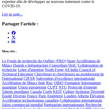
expertise afin de développer un nouveau traitement contre la
COVID-19.
Lire la suite...
Partager l’article :
Mots-clés :
Le Fonds de recherche du Québec (FRQ)
Stage
Accélération de
Mitacs
Danish e-Infrastructure Consortium
DeiC
Collaboration de
recherche
Lettre d'intention
North Forge
All India Council of
Technical Education
Chercheurs et chercheuses au postdoctorat de
l'international
CIFAR
Subvention d'excellence internationale
Accélération de Mitacs
Inde
Risc
OBIO
Formation
Informatique
quantique
Union européenne
CUPT
NTU
Protocole d'entente
Talents mondiaux
Canada
Corée
KEIT
Culture
Inclusion
Diversité
Équité
Diversio
France
Paris
Angleterre
Londres
Alberta
Élévation
Accélérateur technologique canadien
Collaboration internationale
Salon commercial mondial
Partenariats internationaux
Recherche