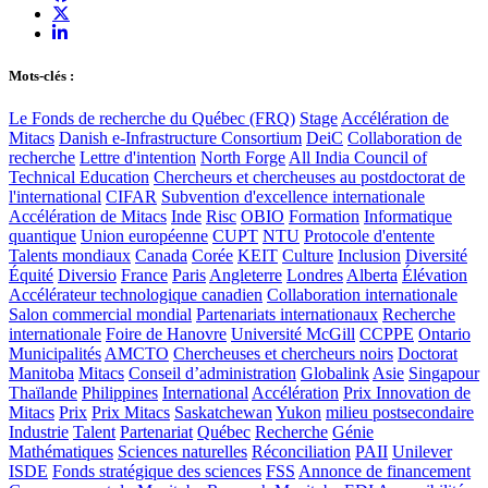
Mots-clés :
Le Fonds de recherche du Québec (FRQ)
Stage
Accélération de
Mitacs
Danish e-Infrastructure Consortium
DeiC
Collaboration de
recherche
Lettre d'intention
North Forge
All India Council of
Technical Education
Chercheurs et chercheuses au postdoctorat de
l'international
CIFAR
Subvention d'excellence internationale
Accélération de Mitacs
Inde
Risc
OBIO
Formation
Informatique
quantique
Union européenne
CUPT
NTU
Protocole d'entente
Talents mondiaux
Canada
Corée
KEIT
Culture
Inclusion
Diversité
Équité
Diversio
France
Paris
Angleterre
Londres
Alberta
Élévation
Accélérateur technologique canadien
Collaboration internationale
Salon commercial mondial
Partenariats internationaux
Recherche
internationale
Foire de Hanovre
Université McGill
CCPPE
Ontario
Municipalités
AMCTO
Chercheuses et chercheurs noirs
Doctorat
Manitoba
Mitacs
Conseil d’administration
Globalink
Asie
Singapour
Thaïlande
Philippines
International
Accélération
Prix Innovation de
Mitacs
Prix
Prix Mitacs
Saskatchewan
Yukon
milieu postsecondaire
Industrie
Talent
Partenariat
Québec
Recherche
Génie
Mathématiques
Sciences naturelles
Réconciliation
PAII
Unilever
ISDE
Fonds stratégique des sciences
FSS
Annonce de financement