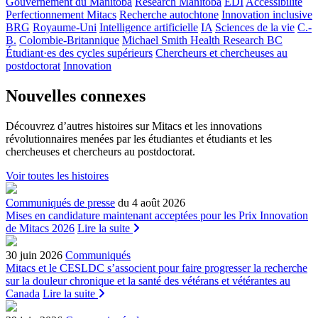
Gouvernement du Manitoba
Research Manitoba
EDI
Accessibilité
Perfectionnement Mitacs
Recherche autochtone
Innovation inclusive
BRG
Royaume-Uni
Intelligence artificielle
IA
Sciences de la vie
C.-
B.
Colombie-Britannique
Michael Smith Health Research BC
Étudiant·es des cycles supérieurs
Chercheurs et chercheuses au
postdoctorat
Innovation
Nouvelles connexes
Découvrez d’autres histoires sur Mitacs et les innovations
révolutionnaires menées par les étudiantes et étudiants et les
chercheuses et chercheurs au postdoctorat.
Voir toutes les histoires
Communiqués de presse
du 4 août 2026
Mises en candidature maintenant acceptées pour les Prix Innovation
de Mitacs 2026
Lire la suite
30 juin 2026
Communiqués
Mitacs et le CESLDC s’associent pour faire progresser la recherche
sur la douleur chronique et la santé des vétérans et vétérantes au
Canada
Lire la suite