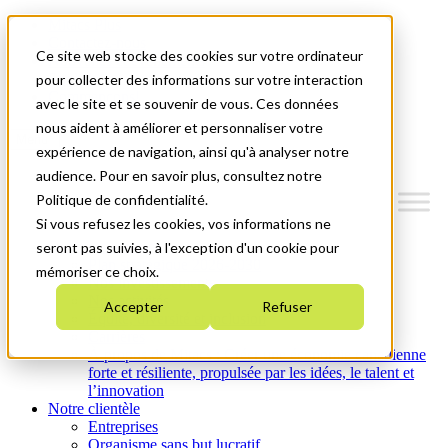
Mitacs Plus
Contactez-nous
Ce site web stocke des cookies sur votre ordinateur
Nouvelles et événements
English
pour collecter des informations sur votre interaction
Commençons!
avec le site et se souvenir de vous. Ces données
nous aident à améliorer et personnaliser votre
Menu
expérience de navigation, ainsi qu'à analyser notre
audience. Pour en savoir plus, consultez notre
Politique de confidentialité.
Si vous refusez les cookies, vos informations ne
Qui nous sommes
seront pas suivies, à l'exception d'un cookie pour
Plan stratégique 2026-2030
mémoriser ce choix.
Nos investissements
Nos activités
Accepter
Refuser
Équité, diversité et inclusion
Carrières
À propos de Mitacs : Créer une économie canadienne
forte et résiliente, propulsée par les idées, le talent et
l’innovation
Notre clientèle
Entreprises
Organisme sans but lucratif