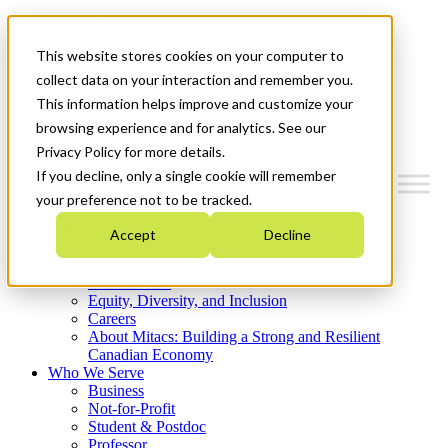
Mitacs Plus
Contact Us
This website stores cookies on your computer to
News & Events
Get Started
collect data on your interaction and remember you.
This information helps improve and customize your
Menu
browsing experience and for analytics. See our
Privacy Policy for more details.
If you decline, only a single cookie will remember
your preference not to be tracked.
Who We Are
Accept
Decline
Strategic Plan 2026-2030
Where We Invest
What We Do
Equity, Diversity, and Inclusion
Careers
About Mitacs: Building a Strong and Resilient
Canadian Economy
Who We Serve
Business
Not-for-Profit
Student & Postdoc
Professor