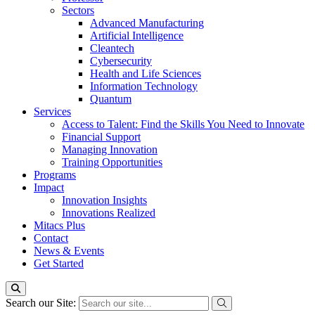
Sectors
Advanced Manufacturing
Artificial Intelligence
Cleantech
Cybersecurity
Health and Life Sciences
Information Technology
Quantum
Services
Access to Talent: Find the Skills You Need to Innovate
Financial Support
Managing Innovation
Training Opportunities
Programs
Impact
Innovation Insights
Innovations Realized
Mitacs Plus
Contact
News & Events
Get Started
Search our Site: