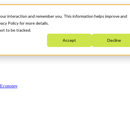
your interaction and remember you. This information helps improve and
acy Policy for more details.
not to be tracked.
Accept
Decline
n Economy