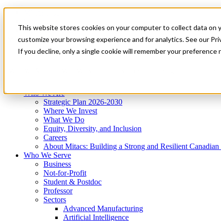
Mitacs Plus
Contact Us
This website stores cookies on your computer to collect data on 
News & Events
Get Started
customize your browsing experience and for analytics. See our Priv
Menu
If you decline, only a single cookie will remember your preference 
Who We Are
Who We Serve
Services
Programs
Impact
Who We Are
Strategic Plan 2026-2030
Where We Invest
What We Do
Equity, Diversity, and Inclusion
Careers
About Mitacs: Building a Strong and Resilient Canadia
Who We Serve
Business
Not-for-Profit
Student & Postdoc
Professor
Sectors
Advanced Manufacturing
Artificial Intelligence