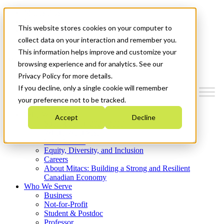
Mitacs Plus
Contact Us
This website stores cookies on your computer to
News & Events
Get Started
collect data on your interaction and remember you.
This information helps improve and customize your
Menu
browsing experience and for analytics. See our
Privacy Policy for more details.
If you decline, only a single cookie will remember
your preference not to be tracked.
Who We Are
Accept
Decline
Strategic Plan 2026-2030
Where We Invest
What We Do
Equity, Diversity, and Inclusion
Careers
About Mitacs: Building a Strong and Resilient
Canadian Economy
Who We Serve
Business
Not-for-Profit
Student & Postdoc
Professor