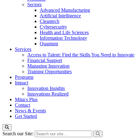
Sectors
Advanced Manufacturing
Artificial Intelligence
Cleantech
Cybersecurity
Health and Life Sciences
Information Technology
Quantum
Services
Access to Talent: Find the Skills You Need to Innovate
Financial Support
Managing Innovation
Training Opportunities
Programs
Impact
Innovation Insights
Innovations Realized
Mitacs Plus
Contact
News & Events
Get Started
Search our Site: