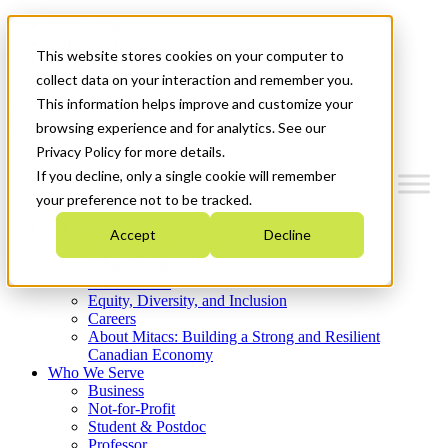
Mitacs Plus
Contact Us
This website stores cookies on your computer to
News & Events
Get Started
collect data on your interaction and remember you.
This information helps improve and customize your
Menu
browsing experience and for analytics. See our
Privacy Policy for more details.
If you decline, only a single cookie will remember
your preference not to be tracked.
Who We Are
Accept
Decline
Strategic Plan 2026-2030
Where We Invest
What We Do
Equity, Diversity, and Inclusion
Careers
About Mitacs: Building a Strong and Resilient
Canadian Economy
Who We Serve
Business
Not-for-Profit
Student & Postdoc
Professor