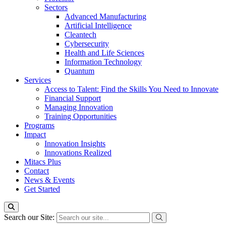
Sectors
Advanced Manufacturing
Artificial Intelligence
Cleantech
Cybersecurity
Health and Life Sciences
Information Technology
Quantum
Services
Access to Talent: Find the Skills You Need to Innovate
Financial Support
Managing Innovation
Training Opportunities
Programs
Impact
Innovation Insights
Innovations Realized
Mitacs Plus
Contact
News & Events
Get Started
Search our Site: