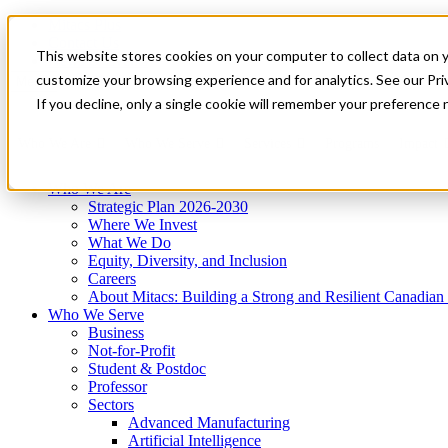
Mitacs Plus
Contact Us
This website stores cookies on your computer to collect data on 
News & Events
Get Started
customize your browsing experience and for analytics. See our Priv
Menu
If you decline, only a single cookie will remember your preference 
Who We Are
Who We Serve
Services
Programs
Impact
Who We Are
Strategic Plan 2026-2030
Where We Invest
What We Do
Equity, Diversity, and Inclusion
Careers
About Mitacs: Building a Strong and Resilient Canadia
Who We Serve
Business
Not-for-Profit
Student & Postdoc
Professor
Sectors
Advanced Manufacturing
Artificial Intelligence