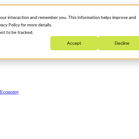
your interaction and remember you. This information helps improve and
acy Policy for more details.
not to be tracked.
Accept
Decline
n Economy