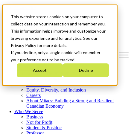
Mitacs Plus
Contact Us
This website stores cookies on your computer to
News & Events
Get Started
collect data on your interaction and remember you.
This information helps improve and customize your
Menu
browsing experience and for analytics. See our
Privacy Policy for more details.
If you decline, only a single cookie will remember
your preference not to be tracked.
Who We Are
Accept
Decline
Strategic Plan 2026-2030
Where We Invest
What We Do
Equity, Diversity, and Inclusion
Careers
About Mitacs: Building a Strong and Resilient
Canadian Economy
Who We Serve
Business
Not-for-Profit
Student & Postdoc
Professor