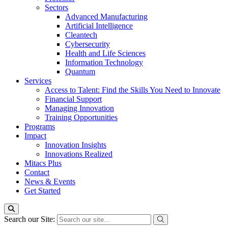
Sectors
Advanced Manufacturing
Artificial Intelligence
Cleantech
Cybersecurity
Health and Life Sciences
Information Technology
Quantum
Services
Access to Talent: Find the Skills You Need to Innovate
Financial Support
Managing Innovation
Training Opportunities
Programs
Impact
Innovation Insights
Innovations Realized
Mitacs Plus
Contact
News & Events
Get Started
Search our Site: