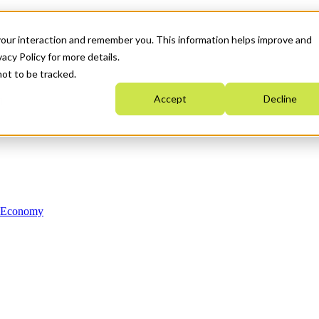
your interaction and remember you. This information helps improve and
acy Policy for more details.
not to be tracked.
Accept
Decline
n Economy