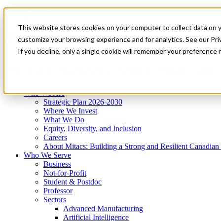
Mitacs Plus
Contact Us
This website stores cookies on your computer to collect data on 
News & Events
Get Started
customize your browsing experience and for analytics. See our Priv
Menu
If you decline, only a single cookie will remember your preference 
Who We Are
Who We Serve
Services
Programs
Impact
Who We Are
Strategic Plan 2026-2030
Where We Invest
What We Do
Equity, Diversity, and Inclusion
Careers
About Mitacs: Building a Strong and Resilient Canadia
Who We Serve
Business
Not-for-Profit
Student & Postdoc
Professor
Sectors
Advanced Manufacturing
Artificial Intelligence