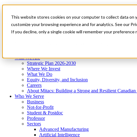
Mitacs Plus
Contact Us
This website stores cookies on your computer to collect data on 
News & Events
Get Started
customize your browsing experience and for analytics. See our Priv
Menu
If you decline, only a single cookie will remember your preference 
Who We Are
Who We Serve
Services
Programs
Impact
Who We Are
Strategic Plan 2026-2030
Where We Invest
What We Do
Equity, Diversity, and Inclusion
Careers
About Mitacs: Building a Strong and Resilient Canadia
Who We Serve
Business
Not-for-Profit
Student & Postdoc
Professor
Sectors
Advanced Manufacturing
Artificial Intelligence