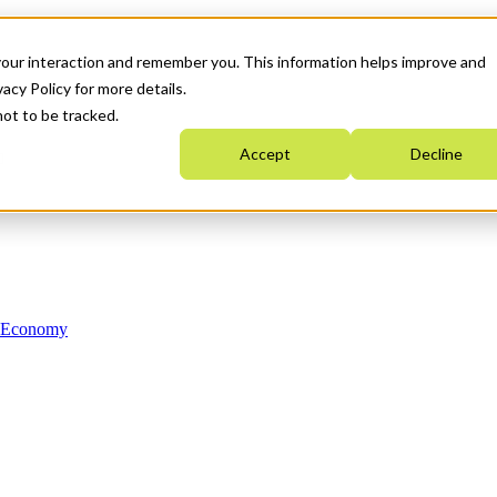
your interaction and remember you. This information helps improve and
acy Policy for more details.
not to be tracked.
Accept
Decline
n Economy