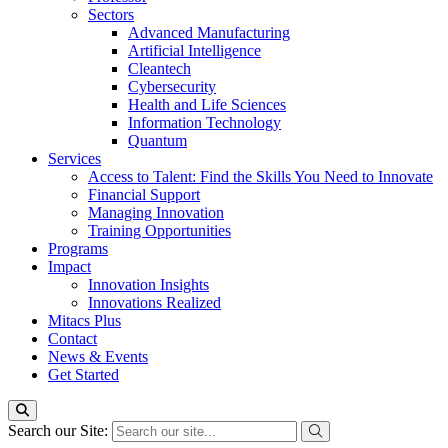
Sectors
Advanced Manufacturing
Artificial Intelligence
Cleantech
Cybersecurity
Health and Life Sciences
Information Technology
Quantum
Services
Access to Talent: Find the Skills You Need to Innovate
Financial Support
Managing Innovation
Training Opportunities
Programs
Impact
Innovation Insights
Innovations Realized
Mitacs Plus
Contact
News & Events
Get Started
Search our Site: