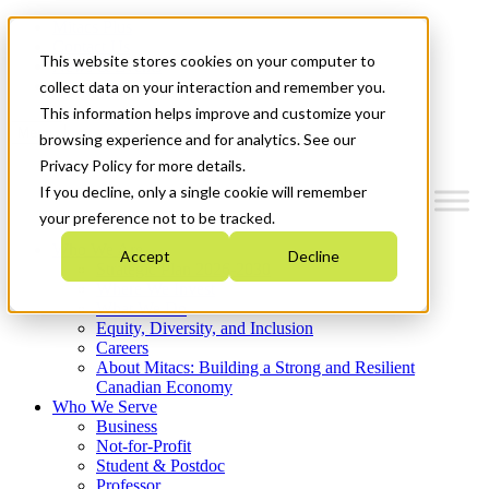
Mitacs Plus
Contact Us
This website stores cookies on your computer to
News & Events
Get Started
collect data on your interaction and remember you.
This information helps improve and customize your
Menu
browsing experience and for analytics. See our
Privacy Policy for more details.
If you decline, only a single cookie will remember
your preference not to be tracked.
Who We Are
Accept
Decline
Strategic Plan 2026-2030
Where We Invest
What We Do
Equity, Diversity, and Inclusion
Careers
About Mitacs: Building a Strong and Resilient
Canadian Economy
Who We Serve
Business
Not-for-Profit
Student & Postdoc
Professor