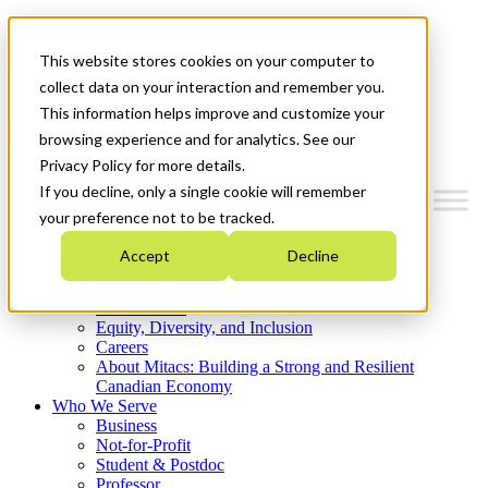
Mitacs Plus
Contact Us
This website stores cookies on your computer to
News & Events
Get Started
collect data on your interaction and remember you.
This information helps improve and customize your
Menu
browsing experience and for analytics. See our
Privacy Policy for more details.
If you decline, only a single cookie will remember
your preference not to be tracked.
Who We Are
Accept
Decline
Strategic Plan 2026-2030
Where We Invest
What We Do
Equity, Diversity, and Inclusion
Careers
About Mitacs: Building a Strong and Resilient
Canadian Economy
Who We Serve
Business
Not-for-Profit
Student & Postdoc
Professor