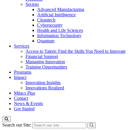
Sectors
Advanced Manufacturing
Artificial Intelligence
Cleantech
Cybersecurity
Health and Life Sciences
Information Technology
Quantum
Services
Access to Talent: Find the Skills You Need to Innovate
Financial Support
Managing Innovation
Training Opportunities
Programs
Impact
Innovation Insights
Innovations Realized
Mitacs Plus
Contact
News & Events
Get Started
Search our Site: