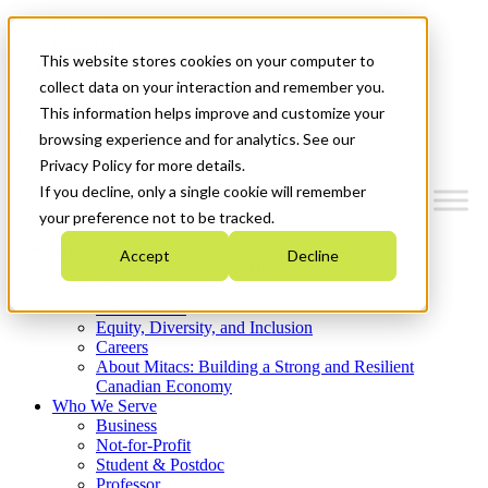
Mitacs Plus
Contact Us
This website stores cookies on your computer to
News & Events
Get Started
collect data on your interaction and remember you.
This information helps improve and customize your
Menu
browsing experience and for analytics. See our
Privacy Policy for more details.
If you decline, only a single cookie will remember
your preference not to be tracked.
Who We Are
Accept
Decline
Strategic Plan 2026-2030
Where We Invest
What We Do
Equity, Diversity, and Inclusion
Careers
About Mitacs: Building a Strong and Resilient
Canadian Economy
Who We Serve
Business
Not-for-Profit
Student & Postdoc
Professor