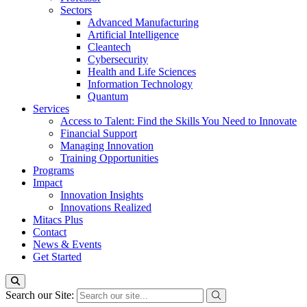
Sectors
Advanced Manufacturing
Artificial Intelligence
Cleantech
Cybersecurity
Health and Life Sciences
Information Technology
Quantum
Services
Access to Talent: Find the Skills You Need to Innovate
Financial Support
Managing Innovation
Training Opportunities
Programs
Impact
Innovation Insights
Innovations Realized
Mitacs Plus
Contact
News & Events
Get Started
Search our Site: