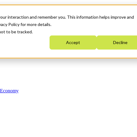
your interaction and remember you. This information helps improve and
acy Policy for more details.
not to be tracked.
Accept
Decline
n Economy