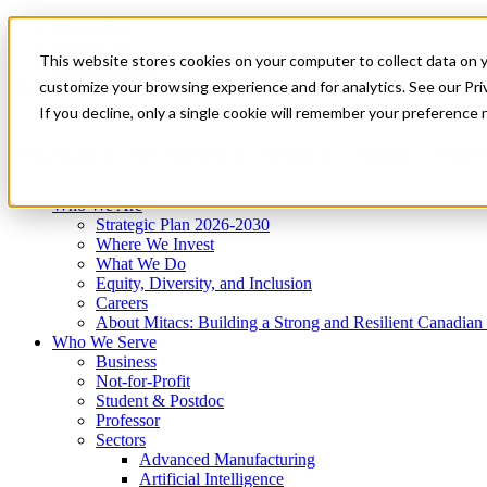
Mitacs Plus
Contact Us
This website stores cookies on your computer to collect data on 
News & Events
Get Started
customize your browsing experience and for analytics. See our Priv
Menu
If you decline, only a single cookie will remember your preference 
Who We Are
Who We Serve
Services
Programs
Impact
Who We Are
Strategic Plan 2026-2030
Where We Invest
What We Do
Equity, Diversity, and Inclusion
Careers
About Mitacs: Building a Strong and Resilient Canadia
Who We Serve
Business
Not-for-Profit
Student & Postdoc
Professor
Sectors
Advanced Manufacturing
Artificial Intelligence