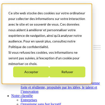
Mitacs Plus
Contactez-nous
Ce site web stocke des cookies sur votre ordinateur
Nouvelles et événements
English
pour collecter des informations sur votre interaction
Commençons!
avec le site et se souvenir de vous. Ces données
nous aident à améliorer et personnaliser votre
Menu
expérience de navigation, ainsi qu'à analyser notre
audience. Pour en savoir plus, consultez notre
Politique de confidentialité.
Si vous refusez les cookies, vos informations ne
Qui nous sommes
seront pas suivies, à l'exception d'un cookie pour
Plan stratégique 2026-2030
mémoriser ce choix.
Nos investissements
Nos activités
Accepter
Refuser
Équité, diversité et inclusion
Carrières
À propos de Mitacs : Créer une économie canadienne
forte et résiliente, propulsée par les idées, le talent et
l’innovation
Notre clientèle
Entreprises
Organisme sans but lucratif