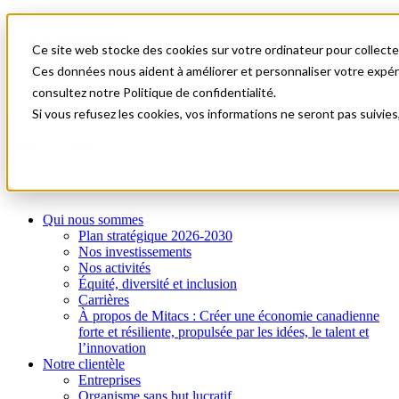
Mitacs Plus
Contactez-nous
Ce site web stocke des cookies sur votre ordinateur pour collecter
Nouvelles et événements
English
Ces données nous aident à améliorer et personnaliser votre expérie
Commençons!
consultez notre Politique de confidentialité.
Si vous refusez les cookies, vos informations ne seront pas suivies
A0
Menu
Qui nous sommes
Plan stratégique 2026-2030
Nos investissements
Nos activités
Équité, diversité et inclusion
Carrières
À propos de Mitacs : Créer une économie canadienne
forte et résiliente, propulsée par les idées, le talent et
l’innovation
Notre clientèle
Entreprises
Organisme sans but lucratif