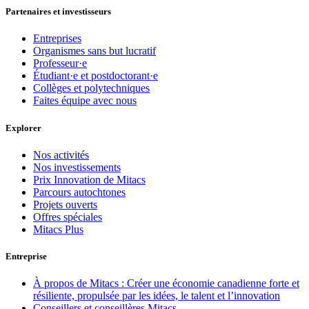
Partenaires et investisseurs
Entreprises
Organismes sans but lucratif
Professeur·e
Étudiant·e et postdoctorant·e
Collèges et polytechniques
Faites équipe avec nous
Explorer
Nos activités
Nos investissements
Prix Innovation de Mitacs
Parcours autochtones
Projets ouverts
Offres spéciales
Mitacs Plus
Entreprise
À propos de Mitacs : Créer une économie canadienne forte et
résiliente, propulsée par les idées, le talent et l’innovation
Conseillers et conseillères Mitacs