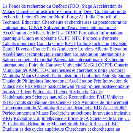
Le Fonds de recherche du Québec (FRQ)
Stage
Accélération de
Mitacs
Danish e-Infrastructure Consortium
DeiC
Collaboration de
recherche
Lettre d'intention
North Forge
All India Council of
Technical Education
Chercheurs et chercheuses au postdoctorat de
l'international
CIFAR
Subvention d'excellence internationale
Accélération de Mitacs
Inde
Risc
OBIO
Formation
Informatique
quantique
Union européenne
CUPT
NTU
Protocole d'entente
Talents mondiaux
Canada
Corée
KEIT
Culture
Inclusion
Diversité
Équité
Diversio
France
Paris
Angleterre
Londres
Alberta
Élévation
Accélérateur technologique canadien
Collaboration internationale
Salon commercial mondial
Partenariats internationaux
Recherche
internationale
Foire de Hanovre
Université McGill
CCPPE
Ontario
Municipalités
AMCTO
Chercheuses et chercheurs noirs
Doctorat
Manitoba
Mitacs
Conseil d’administration
Globalink
Asie
Singapour
Thaïlande
Philippines
International
Accélération
Prix Innovation de
Mitacs
Prix
Prix Mitacs
Saskatchewan
Yukon
milieu postsecondaire
Industrie
Talent
Partenariat
Québec
Recherche
Génie
Mathématiques
Sciences naturelles
Réconciliation
PAII
Unilever
ISDE
Fonds stratégique des sciences
FSS
Annonce de financement
Gouvernement du Manitoba
Research Manitoba
EDI
Accessibilité
Perfectionnement Mitacs
Recherche autochtone
Innovation inclusive
BRG
Royaume-Uni
Intelligence artificielle
IA
Sciences de la vie
C.-
B.
Colombie-Britannique
Michael Smith Health Research BC
Étudiant·es des cycles supérieurs
Chercheurs et chercheuses au