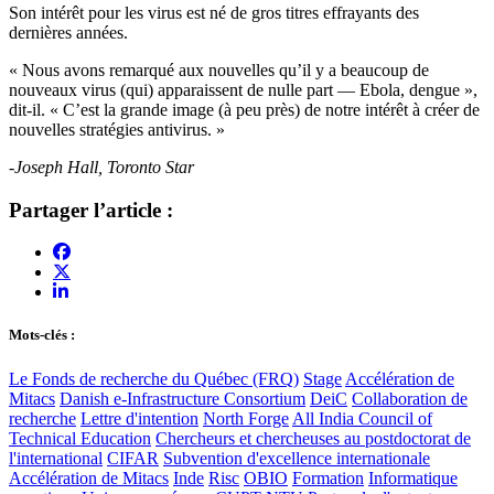
Son intérêt pour les virus est né de gros titres effrayants des
dernières années.
« Nous avons remarqué aux nouvelles qu’il y a beaucoup de
nouveaux virus (qui) apparaissent de nulle part — Ebola, dengue »,
dit-il. « C’est la grande image (à peu près) de notre intérêt à créer de
nouvelles stratégies antivirus. »
-Joseph Hall, Toronto Star
Partager l’article :
Mots-clés :
Le Fonds de recherche du Québec (FRQ)
Stage
Accélération de
Mitacs
Danish e-Infrastructure Consortium
DeiC
Collaboration de
recherche
Lettre d'intention
North Forge
All India Council of
Technical Education
Chercheurs et chercheuses au postdoctorat de
l'international
CIFAR
Subvention d'excellence internationale
Accélération de Mitacs
Inde
Risc
OBIO
Formation
Informatique