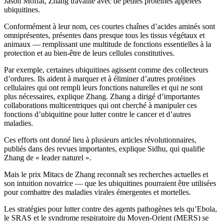
Jason Moffat, Zhang travaille avec de petites protéines appelées
ubiquitines.
Conformément à leur nom, ces courtes chaînes d’acides aminés sont
omniprésentes, présentes dans presque tous les tissus végétaux et
animaux — remplissant une multitude de fonctions essentielles à la
protection et au bien-être de leurs cellules constitutives.
Par exemple, certaines ubiquitines agissent comme des collecteurs
d’ordures. Ils aident à marquer et à éliminer d’autres protéines
cellulaires qui ont rempli leurs fonctions naturelles et qui ne sont
plus nécessaires, explique Zhang. Zhang a dirigé d’importantes
collaborations multicentriques qui ont cherché à manipuler ces
fonctions d’ubiquitine pour lutter contre le cancer et d’autres
maladies.
Ces efforts ont donné lieu à plusieurs articles révolutionnaires,
publiés dans des revues importantes, explique Sidhu, qui qualifie
Zhang de « leader naturel ».
Mais le prix Mitacs de Zhang reconnaît ses recherches actuelles et
son intuition novatrice — que les ubiquitines pourraient être utilisées
pour combattre des maladies virales émergentes et mortelles.
Les stratégies pour lutter contre des agents pathogènes tels qu’Ebola,
le SRAS et le syndrome respiratoire du Moyen-Orient (MERS) se