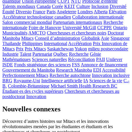
quantique
Union européenne
CUPT
NTU
Protocole d'entente
Talents mondiaux
Canada
Corée
KEIT
Culture
Inclusion
Diversité
Équité
Diversio
France
Paris
Angleterre
Londres
Alberta
Élévation
Accélérateur technologique canadien
Collaboration internationale
Salon commercial mondial
Partenariats internationaux
Recherche
internationale
Foire de Hanovre
Université McGill
CCPPE
Ontario
Municipalités
AMCTO
Chercheuses et chercheurs noirs
Doctorat
Manitoba
Mitacs
Conseil d’administration
Globalink
Asie
Singapour
Thaïlande
Philippines
International
Accélération
Prix Innovation de
Mitacs
Prix
Prix Mitacs
Saskatchewan
Yukon
milieu postsecondaire
Industrie
Talent
Partenariat
Québec
Recherche
Génie
Mathématiques
Sciences naturelles
Réconciliation
PAII
Unilever
ISDE
Fonds stratégique des sciences
FSS
Annonce de financement
Gouvernement du Manitoba
Research Manitoba
EDI
Accessibilité
Perfectionnement Mitacs
Recherche autochtone
Innovation inclusive
BRG
Royaume-Uni
Intelligence artificielle
IA
Sciences de la vie
C.-
B.
Colombie-Britannique
Michael Smith Health Research BC
Étudiant·es des cycles supérieurs
Chercheurs et chercheuses au
postdoctorat
Innovation
Nouvelles connexes
Découvrez d’autres histoires sur Mitacs et les innovations
révolutionnaires menées par les étudiantes et étudiants et les
chercheuses et chercheurs au postdoctorat.