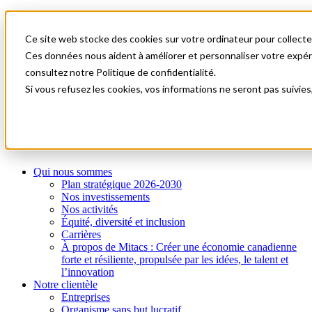
Mitacs Plus
Contactez-nous
Ce site web stocke des cookies sur votre ordinateur pour collecter
Nouvelles et événements
English
Ces données nous aident à améliorer et personnaliser votre expérie
Commençons!
consultez notre Politique de confidentialité.
Si vous refusez les cookies, vos informations ne seront pas suivies
A0
Menu
Qui nous sommes
Plan stratégique 2026-2030
Nos investissements
Nos activités
Équité, diversité et inclusion
Carrières
À propos de Mitacs : Créer une économie canadienne
forte et résiliente, propulsée par les idées, le talent et
l’innovation
Notre clientèle
Entreprises
Organisme sans but lucratif