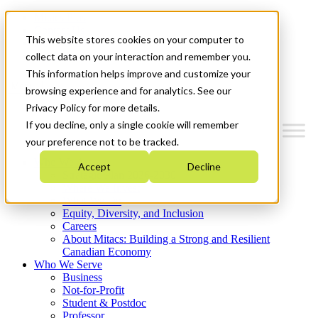
Mitacs Plus
Contact Us
This website stores cookies on your computer to
News & Events
Get Started
collect data on your interaction and remember you.
This information helps improve and customize your
Menu
browsing experience and for analytics. See our
Privacy Policy for more details.
If you decline, only a single cookie will remember
your preference not to be tracked.
Who We Are
Accept
Decline
Strategic Plan 2026-2030
Where We Invest
What We Do
Equity, Diversity, and Inclusion
Careers
About Mitacs: Building a Strong and Resilient
Canadian Economy
Who We Serve
Business
Not-for-Profit
Student & Postdoc
Professor