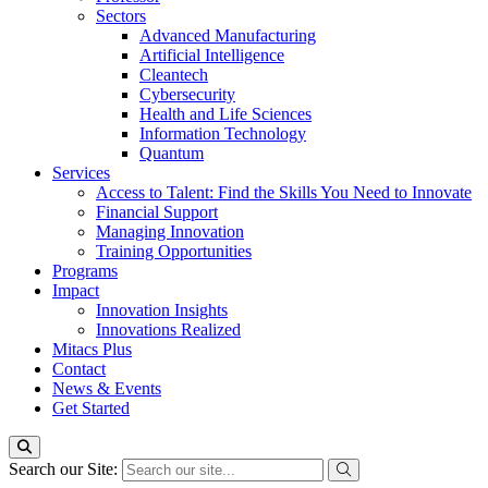
Sectors
Advanced Manufacturing
Artificial Intelligence
Cleantech
Cybersecurity
Health and Life Sciences
Information Technology
Quantum
Services
Access to Talent: Find the Skills You Need to Innovate
Financial Support
Managing Innovation
Training Opportunities
Programs
Impact
Innovation Insights
Innovations Realized
Mitacs Plus
Contact
News & Events
Get Started
Search our Site: