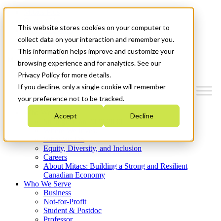
Mitacs Plus
Contact Us
This website stores cookies on your computer to
News & Events
Get Started
collect data on your interaction and remember you.
This information helps improve and customize your
Menu
browsing experience and for analytics. See our
Privacy Policy for more details.
If you decline, only a single cookie will remember
your preference not to be tracked.
Who We Are
Accept
Decline
Strategic Plan 2026-2030
Where We Invest
What We Do
Equity, Diversity, and Inclusion
Careers
About Mitacs: Building a Strong and Resilient
Canadian Economy
Who We Serve
Business
Not-for-Profit
Student & Postdoc
Professor