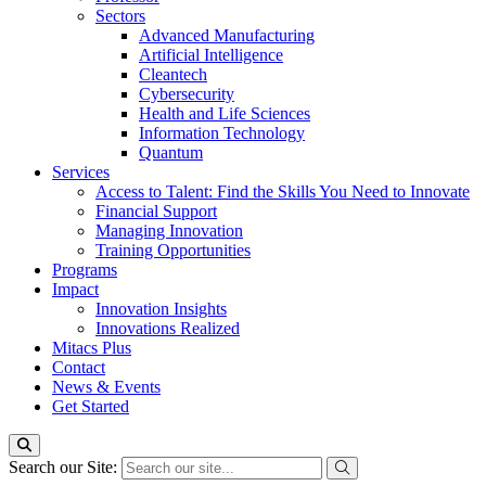
Sectors
Advanced Manufacturing
Artificial Intelligence
Cleantech
Cybersecurity
Health and Life Sciences
Information Technology
Quantum
Services
Access to Talent: Find the Skills You Need to Innovate
Financial Support
Managing Innovation
Training Opportunities
Programs
Impact
Innovation Insights
Innovations Realized
Mitacs Plus
Contact
News & Events
Get Started
Search our Site: