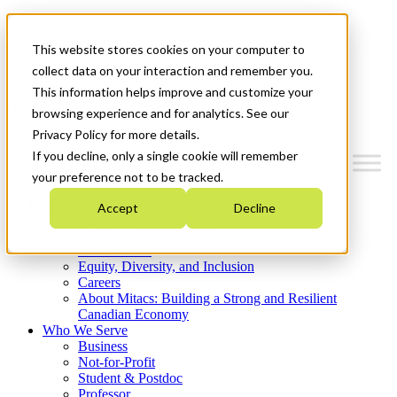
Mitacs Plus
Contact Us
This website stores cookies on your computer to
News & Events
Get Started
collect data on your interaction and remember you.
This information helps improve and customize your
Menu
browsing experience and for analytics. See our
Privacy Policy for more details.
If you decline, only a single cookie will remember
your preference not to be tracked.
Who We Are
Accept
Decline
Strategic Plan 2026-2030
Where We Invest
What We Do
Equity, Diversity, and Inclusion
Careers
About Mitacs: Building a Strong and Resilient
Canadian Economy
Who We Serve
Business
Not-for-Profit
Student & Postdoc
Professor