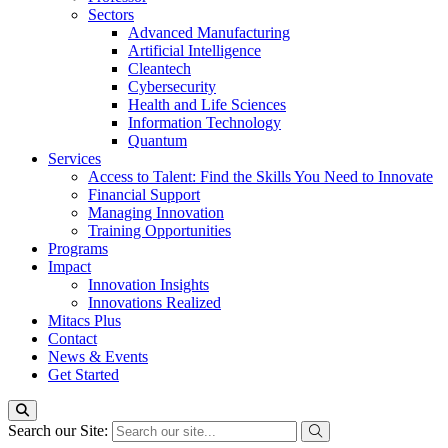
Sectors
Advanced Manufacturing
Artificial Intelligence
Cleantech
Cybersecurity
Health and Life Sciences
Information Technology
Quantum
Services
Access to Talent: Find the Skills You Need to Innovate
Financial Support
Managing Innovation
Training Opportunities
Programs
Impact
Innovation Insights
Innovations Realized
Mitacs Plus
Contact
News & Events
Get Started
Search our Site: