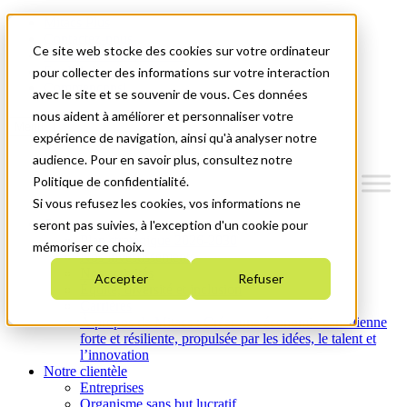
Mitacs Plus
Contactez-nous
Ce site web stocke des cookies sur votre ordinateur
Nouvelles et événements
English
pour collecter des informations sur votre interaction
Commençons!
avec le site et se souvenir de vous. Ces données
nous aident à améliorer et personnaliser votre
Menu
expérience de navigation, ainsi qu'à analyser notre
audience. Pour en savoir plus, consultez notre
Politique de confidentialité.
Si vous refusez les cookies, vos informations ne
Qui nous sommes
seront pas suivies, à l'exception d'un cookie pour
Plan stratégique 2026-2030
mémoriser ce choix.
Nos investissements
Nos activités
Accepter
Refuser
Équité, diversité et inclusion
Carrières
À propos de Mitacs : Créer une économie canadienne
forte et résiliente, propulsée par les idées, le talent et
l’innovation
Notre clientèle
Entreprises
Organisme sans but lucratif