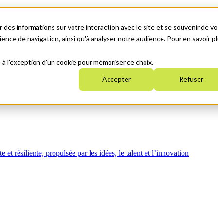
 des informations sur votre interaction avec le site et se souvenir de vo
nce de navigation, ainsi qu'à analyser notre audience. Pour en savoir pl
, à l'exception d'un cookie pour mémoriser ce choix.
mpact
Accepter
Refuser
t résiliente, propulsée par les idées, le talent et l’innovation