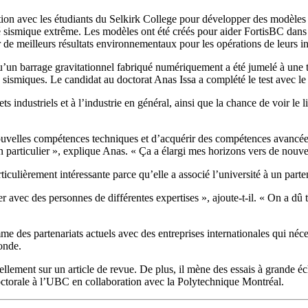
oration avec les étudiants du Selkirk College pour développer des modèl
 sismique extrême. Les modèles ont été créés pour aider FortisBC dans l
 de meilleurs résultats environnementaux pour les opérations de leurs ins
un barrage gravitationnel fabriqué numériquement a été jumelé à une 
sismiques. Le candidat au doctorat Anas Issa a complété le test avec l
ndustriels et à l’industrie en général, ainsi que la chance de voir le li
nouvelles compétences techniques et d’acquérir des compétences avancées 
 particulier », explique Anas. « Ça a élargi mes horizons vers de nouve
ulièrement intéressante parce qu’elle a associé l’université à un parten
 avec des personnes de différentes expertises », ajoute-t-il. « On a dû tr
e des partenariats actuels avec des entreprises internationales qui néces
monde.
uellement sur un article de revue. De plus, il mène des essais à grande éc
octorale à l’UBC en collaboration avec la Polytechnique Montréal.