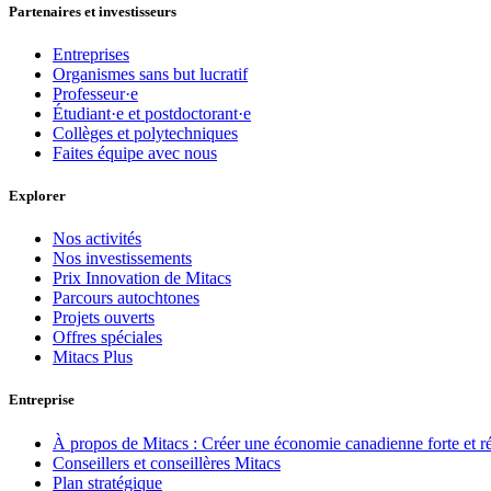
Partenaires et investisseurs
Entreprises
Organismes sans but lucratif
Professeur·e
Étudiant·e et postdoctorant·e
Collèges et polytechniques
Faites équipe avec nous
Explorer
Nos activités
Nos investissements
Prix Innovation de Mitacs
Parcours autochtones
Projets ouverts
Offres spéciales
Mitacs Plus
Entreprise
À propos de Mitacs : Créer une économie canadienne forte et résil
Conseillers et conseillères Mitacs
Plan stratégique