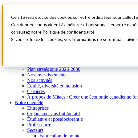
Mitacs Plus
Contactez-nous
Ce site web stocke des cookies sur votre ordinateur pour collecter
Nouvelles et événements
English
Ces données nous aident à améliorer et personnaliser votre expérie
Commençons!
consultez notre Politique de confidentialité.
A0
Menu
Si vous refusez les cookies, vos informations ne seront pas suivies
Qui nous sommes
Notre clientèle
Services
Programmes
I
Qui nous sommes
Plan stratégique 2026-2030
Nos investissements
Nos activités
Équité, diversité et inclusion
Carrières
À propos de Mitacs : Créer une économie canadienne forte e
Notre clientèle
Entreprises
Organisme sans but lucratif
Étudiant·e et postdoctorant·e
Professeur·e
Secteurs
Fabrication de pointe