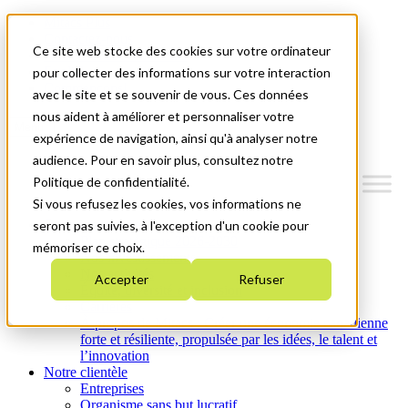
Mitacs Plus
Contactez-nous
Ce site web stocke des cookies sur votre ordinateur
Nouvelles et événements
English
pour collecter des informations sur votre interaction
Commençons!
avec le site et se souvenir de vous. Ces données
nous aident à améliorer et personnaliser votre
Menu
expérience de navigation, ainsi qu'à analyser notre
audience. Pour en savoir plus, consultez notre
Politique de confidentialité.
Si vous refusez les cookies, vos informations ne
Qui nous sommes
seront pas suivies, à l'exception d'un cookie pour
Plan stratégique 2026-2030
mémoriser ce choix.
Nos investissements
Nos activités
Accepter
Refuser
Équité, diversité et inclusion
Carrières
À propos de Mitacs : Créer une économie canadienne
forte et résiliente, propulsée par les idées, le talent et
l’innovation
Notre clientèle
Entreprises
Organisme sans but lucratif