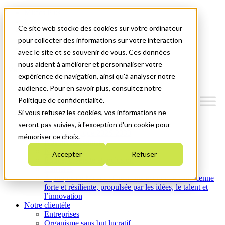
Mitacs Plus
Contactez-nous
Ce site web stocke des cookies sur votre ordinateur
Nouvelles et événements
English
pour collecter des informations sur votre interaction
Commençons!
avec le site et se souvenir de vous. Ces données
nous aident à améliorer et personnaliser votre
Menu
expérience de navigation, ainsi qu'à analyser notre
audience. Pour en savoir plus, consultez notre
Politique de confidentialité.
Si vous refusez les cookies, vos informations ne
Qui nous sommes
seront pas suivies, à l'exception d'un cookie pour
Plan stratégique 2026-2030
mémoriser ce choix.
Nos investissements
Nos activités
Accepter
Refuser
Équité, diversité et inclusion
Carrières
À propos de Mitacs : Créer une économie canadienne
forte et résiliente, propulsée par les idées, le talent et
l’innovation
Notre clientèle
Entreprises
Organisme sans but lucratif